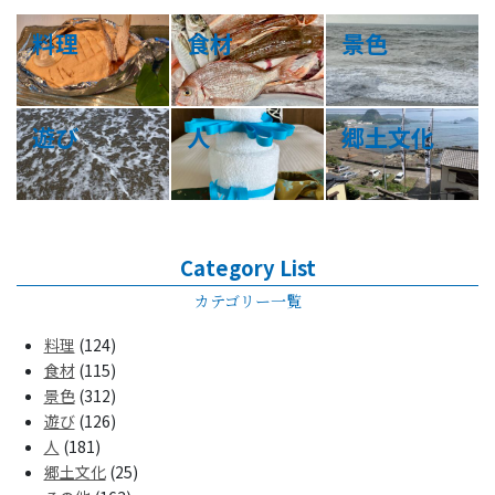
料理
食材
景色
遊び
人
郷土文化
Category List
カテゴリー一覧
料理
(124)
食材
(115)
景色
(312)
遊び
(126)
人
(181)
郷土文化
(25)