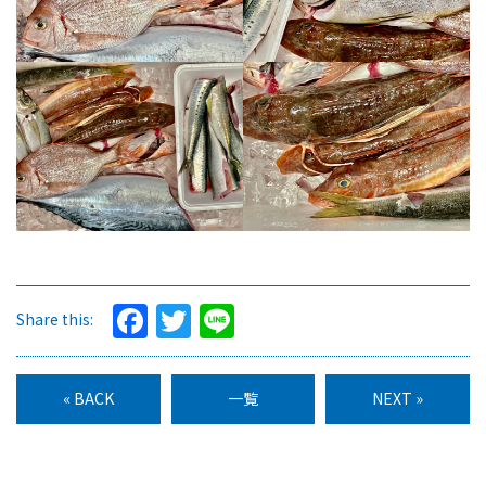
Facebook
Twitter
Line
Share this:
« BACK
一覧
NEXT »