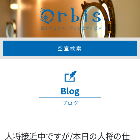
【公式】1日3
空室検索
Blog
ブログ
大将接近中ですが/本日の大将の仕