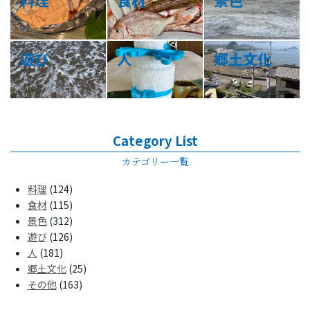
料理
食材
景色
遊び
人
郷土文化
Category List
カテゴリー一覧
料理
(124)
食材
(115)
景色
(312)
遊び
(126)
人
(181)
郷土文化
(25)
その他
(163)