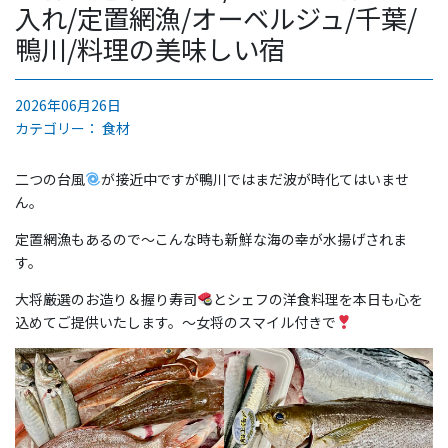
入れ/定置網漁/オーベルジュ/千葉/
鴨川/料理の美味しい宿
2026年06月26日
カテゴリー：
食材
二つの台風
が接近中ですが鴨川ではまだ波が時化てはいませ
ん。
定置網漁もあるので〜こんな時も新鮮な海の幸が水揚げされま
す。
大将厳選のお造り＆握り寿司
とシェフの洋食料理を本日も心を
込めてご提供いたします。〜女将のスマイル付きで