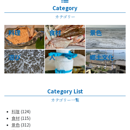
Category
カテゴリー
料理
食材
景色
遊び
人
郷土文化
Category List
カテゴリー一覧
料理
(124)
食材
(115)
景色
(312)