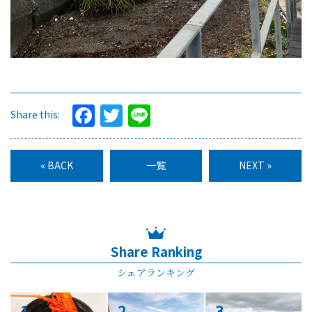
Facebook
Twitter
Line
Share this:
« BACK
一覧
NEXT »
Share Ranking
シェアランキング
1
2
3