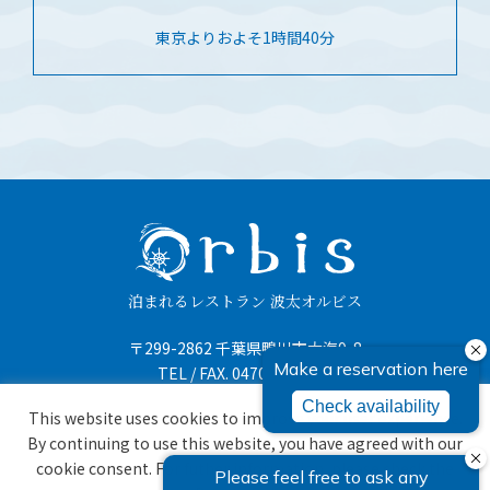
東京よりおよそ1時間40分
泊まれるレストラン 波太オルビス
〒299-2862 千葉県鴨川市太海9-8
TEL / FAX.
0470-94-5550
This website uses cookies to improve your user experience.
By continuing to use this website, you have agreed with our
cookie consent. For futher information, please check the