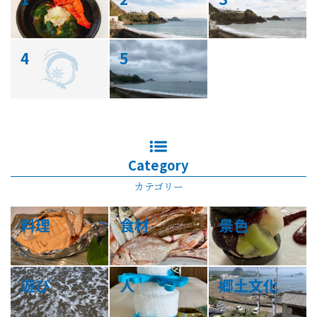
4
5
Category
カテゴリー
料理
食材
景色
遊び
人
郷土文化