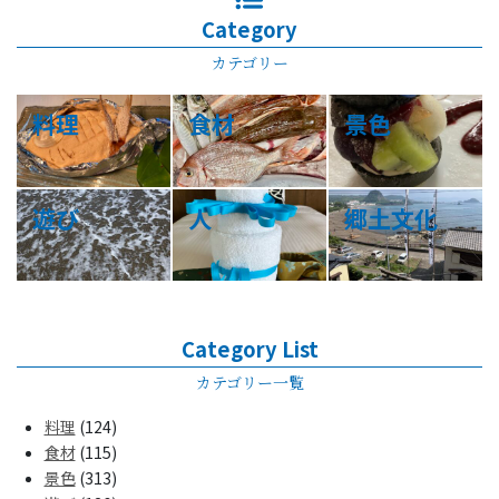
Category
カテゴリー
料理
食材
景色
遊び
人
郷土文化
Category List
カテゴリー一覧
料理
(124)
食材
(115)
景色
(313)