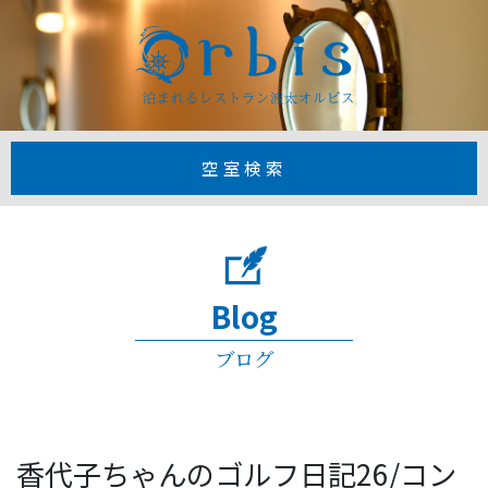
【公式】1日3
空室検索
Blog
ブログ
香代子ちゃんのゴルフ日記26/コン