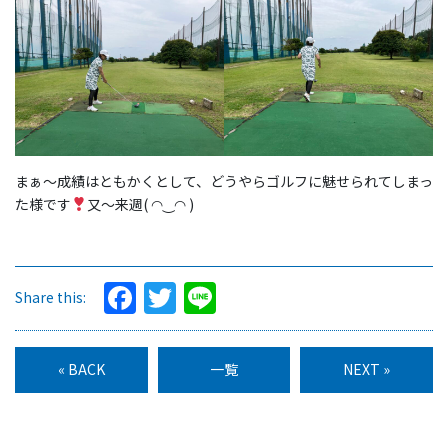
まぁ〜成績はともかくとして、どうやらゴルフに魅せられてしまっ
た様です
又〜来週( ◠‿◠ )
Facebook
Twitter
Line
Share this:
« BACK
一覧
NEXT »