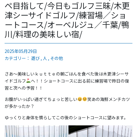
ペ目指して/今日もゴルフ三昧/木更
津シーサイドゴルフ/練習場／ショ
ートコース/オーベルジュ／千葉/鴨
川/料理の美味しい宿/
2025年05月29日
カテゴリー：
遊び
人
その他
さあ〜美味しいｋｕｔｔｅの朝ごはんを食べた後は木更津シーサ
イドゴルフ
へ！！ショートコースに出る前に練習場で昨日の復
習と次への予習！！
お腹がいっぱい過ぎてちょっと苦しい
笑あの海鮮メンチカツ
が多かったか？
ゆっくりと身体を慣らしてこの後のショートコースに望みます。