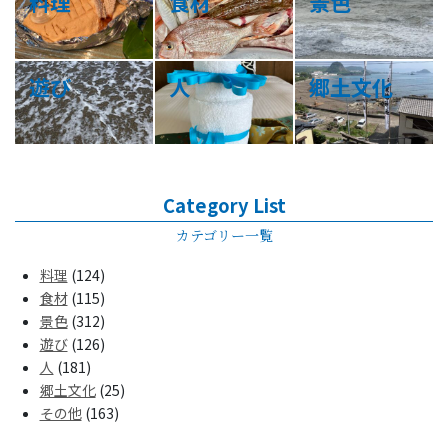
料理
食材
景色
遊び
人
郷土文化
Category List
カテゴリー一覧
料理
(124)
食材
(115)
景色
(312)
遊び
(126)
人
(181)
郷土文化
(25)
その他
(163)