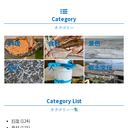
Category
カテゴリー
料理
食材
景色
遊び
人
郷土文化
Category List
カテゴリー一覧
料理
(124)
食材
(115)