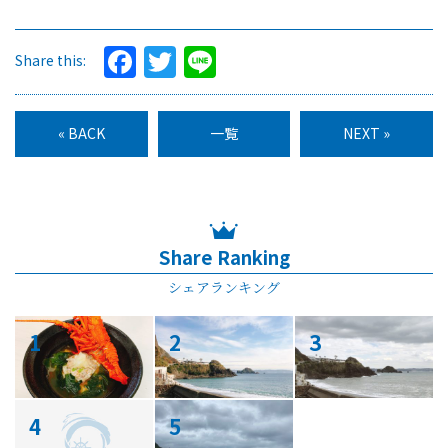
Facebook
Twitter
Line
Share this:
« BACK
一覧
NEXT »
Share Ranking
シェアランキング
1
2
3
4
5