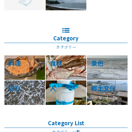
Category
カテゴリー
料理
食材
景色
遊び
人
郷土文化
Category List
カテゴリー一覧