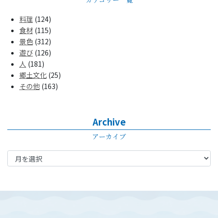
料理
(124)
食材
(115)
景色
(312)
遊び
(126)
人
(181)
郷土文化
(25)
その他
(163)
Archive
アーカイブ