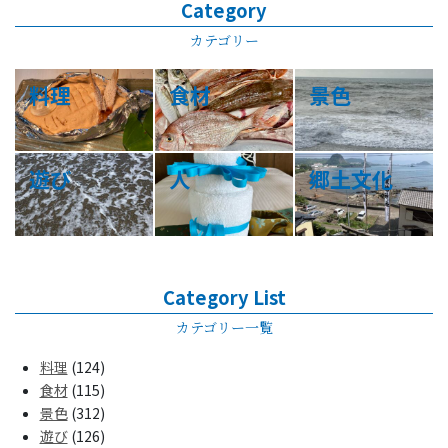
Category
カテゴリー
料理
食材
景色
遊び
人
郷土文化
Category List
カテゴリー一覧
料理
(124)
食材
(115)
景色
(312)
遊び
(126)