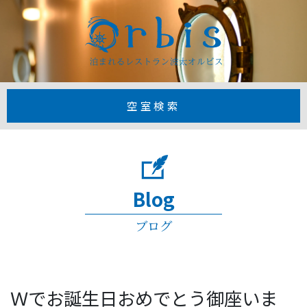
【公式】1日3
空室検索
Blog
ブログ
Ｗでお誕生日おめでとう御座いま