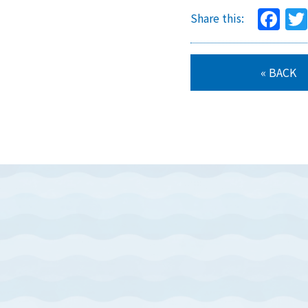
Fa
Share this:
« BACK