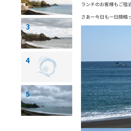
ランチのお客様もご宿
さあー今日も一日顔晴っ
3
4
5