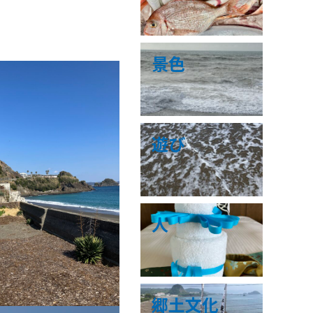
景色
遊び
人
郷土文化