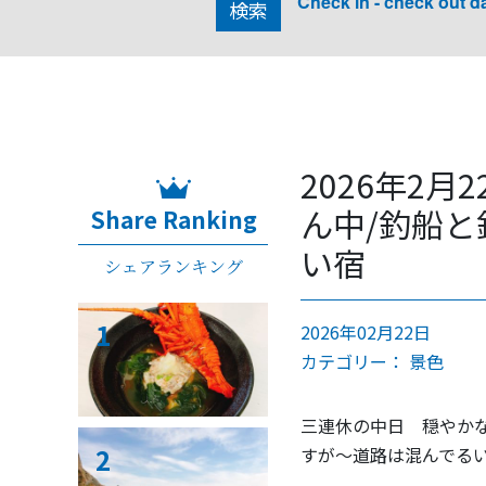
Check in - check out d
検索
2026年2
ん中/釣船と
Share Ranking
い宿
シェアランキング
1
2026年02月22日
カテゴリー：
景色
三連休の中日 穏やか
2
すが〜道路は混んでる