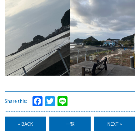
Facebook
Twitter
Line
Share this:
« BACK
一覧
NEXT »