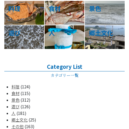
料理
食材
景色
遊び
人
郷土文化
Category List
カテゴリー一覧
料理
(124)
食材
(115)
景色
(312)
遊び
(126)
人
(181)
郷土文化
(25)
その他
(163)