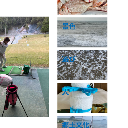
景色
遊び
人
郷土文化