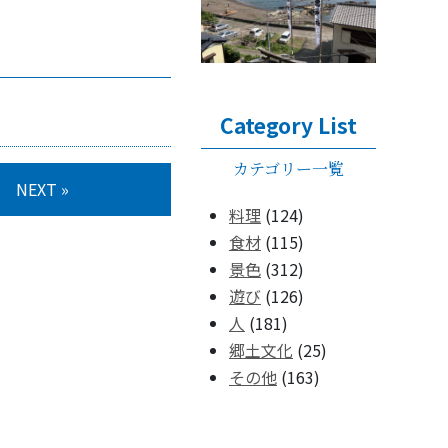
Category List
カテゴリー一覧
NEXT »
料理
(124)
食材
(115)
景色
(312)
遊び
(126)
人
(181)
郷土文化
(25)
その他
(163)