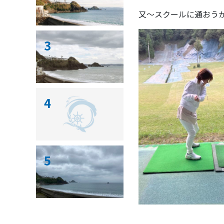
又〜スクールに通おう
3
4
5