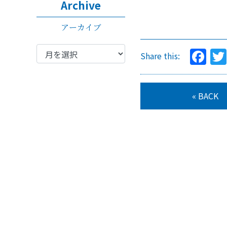
Archive
アーカイブ
Fa
Share this:
« BACK