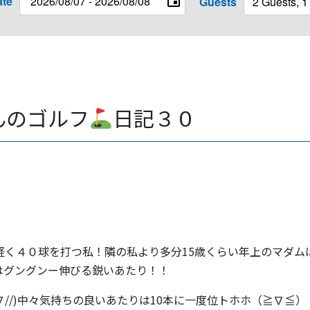
ate
Guests
んのゴルフ
日記３０
軽く４０球を打つ私！隣の私より多分15歳くらい年上のマダム
はグングンー伸びる鋭いあたり！！
/∇//)中々気持ちの良いあたりは10本に一度位トホホ（≧∇≦）