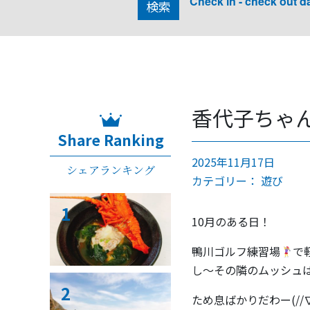
Check in - check out d
検索
香代子ちゃ
Share Ranking
2025年11月17日
シェアランキング
カテゴリー：
遊び
1
10月のある日！
鴨川ゴルフ練習場
で
し〜その隣のムッシュ
2
ため息ばかりだわー(/