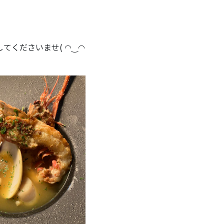
てくださいませ( ◠‿◠