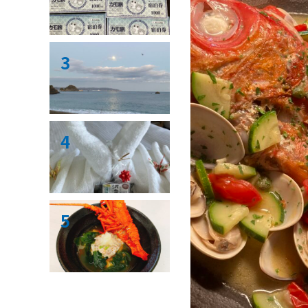
3
4
5