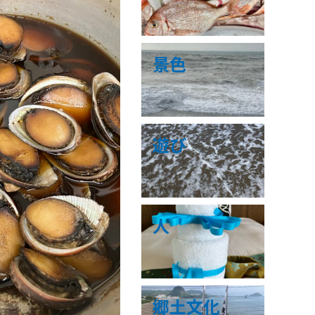
景色
遊び
人
郷土文化