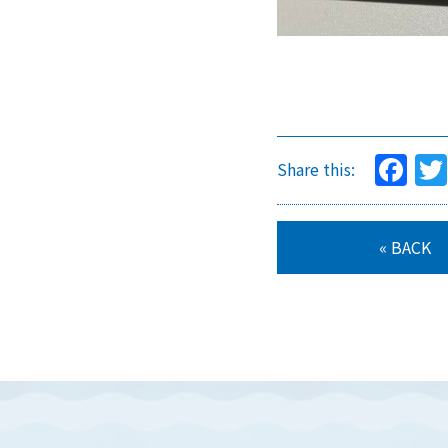
Fa
Share this:
« BACK