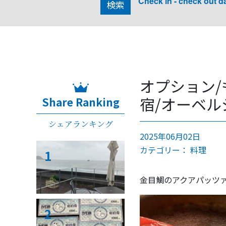
Check in - check out d
検索
オプション/
宿/オーベル
Share Ranking
シェアランキング
2025年06月02日
カテゴリー：
料理
1
金目鯛のアクアパッツ
2