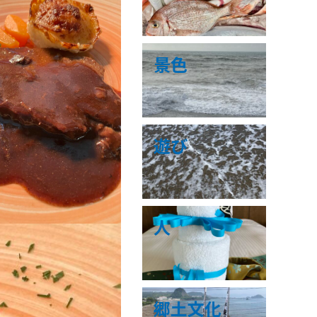
景色
遊び
人
郷土文化