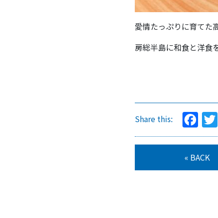
愛情たっぷりに育てた
房総半島に和食と洋食
Fa
Share this:
« BACK