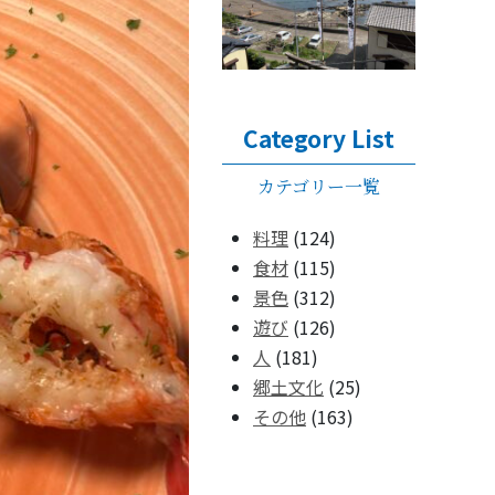
Category List
カテゴリー一覧
料理
(124)
食材
(115)
景色
(312)
遊び
(126)
人
(181)
郷土文化
(25)
その他
(163)