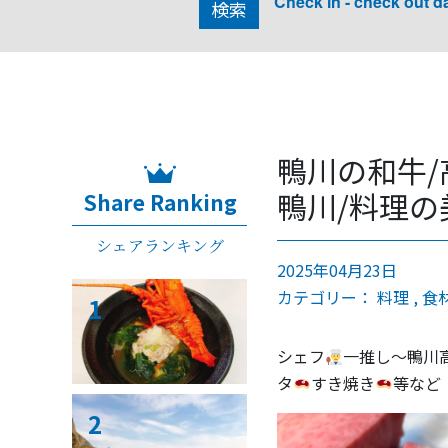
Check in - check out d
検索
鴨川の和牛/
鴨川/料理の
Share Ranking
シェアランキング
2025年04月23日
カテゴリー：
料理
食
1
シェフ
一推し〜鴨川
タ
すき焼き
等など
2