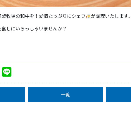
高梨牧場の和牛を！愛情たっぷりにシェフ
が調理いたします
を食しにいらっしゃいませんか？
cebook
Twitter
Line
一覧