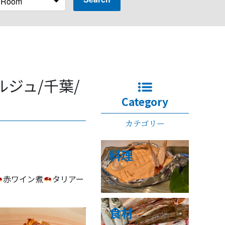
ジュ/千葉/
Category
カテゴリー
料理
赤ワイン煮
タリアー
食材