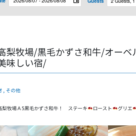
ate
Guests
高梨牧場/黒毛かずさ和牛/オーベル
美味しい宿/
材
その他
高梨牧場Ａ5黒毛かずさ和牛！ ステーキ
ロースト
グリエ