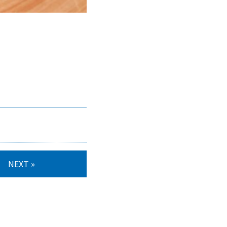
。
NEXT »