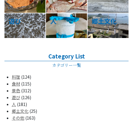
遊び
人
郷土文化
Category List
カテゴリー一覧
料理
(124)
食材
(115)
景色
(312)
遊び
(126)
人
(181)
郷土文化
(25)
その他
(163)