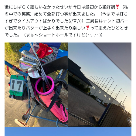
後にしばらく誰もいなかったせいか今日は最初から絶好調
（私
の中での笑笑）始めて全部打つ事が出来ました。（今までは打ち
すぎでタイムアウトばかりでした(//∇//)）二周目はナント初パー
が出来たりパターが上手く出来たり楽しい
って思えたひととき
でした。（まぁ〜ショートホールですけど( ◠‿◠ )）