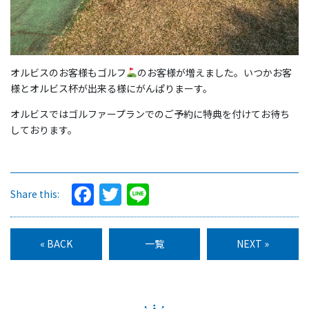
オルビスのお客様もゴルフ
のお客様が増えました。いつかお客
様とオルビス杯が出来る様にがんぱりまーす。
オルビスではゴルファープランでのご予約に特典を付けてお待ち
しております。
Facebook
Twitter
Line
Share this:
« BACK
一覧
NEXT »